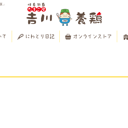
販」
いて
にわとり日記
オンラインストア