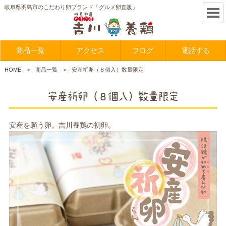
岐阜県羽島市のこだわり卵ブランド「グルメ卵直販」
商品一覧
アクセス
ブログ
電話する
HOME
商品一覧
安産祈卵（８個入）数量限定
安産祈卵（８個入）数量限定
安産を願う卵。吉川養鶏の初卵。