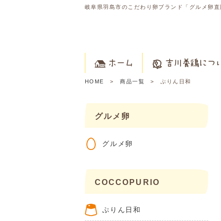
岐阜県羽島市のこだわり卵ブランド「グルメ卵直
ホーム
吉川養鶏につ
HOME
商品一覧
ぷりん日和
グルメ卵
グルメ卵
COCCOPURIO
ぷりん日和