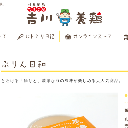
販」
いて
にわとり日記
オンラインストア
ぷりん日和
とろける舌触りと、濃厚な卵の風味が楽しめる大人気商品。