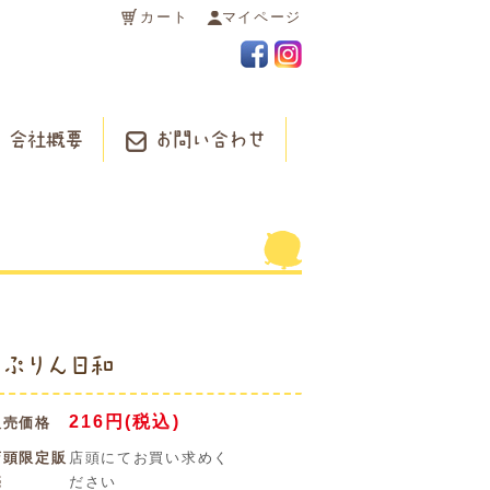
カート
マイページ
会社概要
お問い合わせ
ぷりん日和
216円(税込)
販売価格
店頭限定販
店頭にてお買い求めく
売
ださい